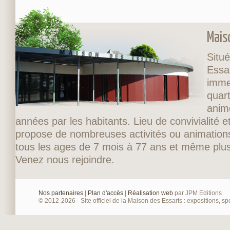
Mais
Situé
Essa
imme
quart
anim
années par les habitants. Lieu de convivialité et
propose de nombreuses activités ou animations
tous les ages de 7 mois à 77 ans et même plus
Venez nous rejoindre.
Nos partenaires
|
Plan d'accès
|
Réalisation web
par JPM Editions
© 2012-2026 - Site officiel de la Maison des Essarts : expositions, spe