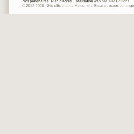
Nos partenaires
|
Plan d'accès
|
Réalisation web
par JPM Editions
© 2012-2026 - Site officiel de la Maison des Essarts : expositions, spe