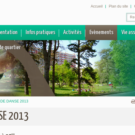
Accueil
Plan du site
sentation
Infos pratiques
Activités
Evènements
Vie as
de quartier
DE DANSE 2013
SE 2013