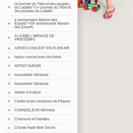
re journée du Tibet et des peuples
du Ladakh">1
journée du Tibet et
re
des peuples du Ladakh
e anniversaire Maison des
Essarts">50
anniversaire Maison
e
des Essarts
A LA BIBLI, MENAGE DE
PRINTEMPS
APERO CONCERT EN PLEIN AIR
Apéro-concert avec Am’Artist
ARTIST’AVENIR
Assemblée Générale
Assemblée Générale
Atelier d’écriture
Centre loisirs vacances de Pâques
CHANDELEUR AM’Artist
Chansons et Galettes
Chanté Nwèl Bélé Set Art