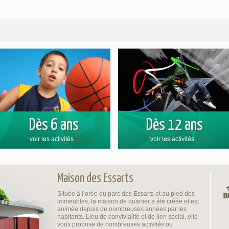
Dès 6 ans
Dès 12 ans
voir les activités
voir les activités
Maison des Essarts
Située à l’orée du parc des Essarts et au pied des
immeubles, la maison de quartier a été créée et est
animée depuis de nombreuses années par les
habitants. Lieu de convivialité et de lien social, elle
vous propose de nombreuses activités ou