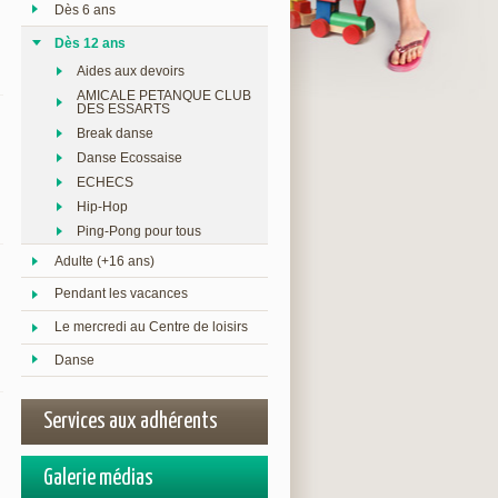
Dès 6 ans
Dès 12 ans
Aides aux devoirs
AMICALE PETANQUE CLUB
DES ESSARTS
Break danse
Danse Ecossaise
ECHECS
Hip-Hop
Ping-Pong pour tous
Adulte (+16 ans)
Pendant les vacances
Le mercredi au Centre de loisirs
Danse
Services aux adhérents
Galerie médias