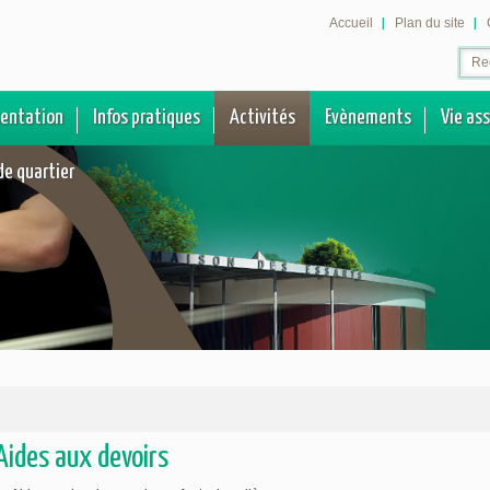
Accueil
Plan du site
sentation
Infos pratiques
Activités
Evènements
Vie as
de quartier
Aides aux devoirs