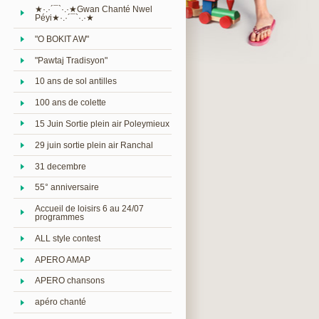
★·.·´¯`·.·★Gwan Chanté Nwel
Péyi★·.·´¯`·.·★
"O BOKIT AW"
"Pawtaj Tradisyon"
10 ans de sol antilles
100 ans de colette
15 Juin Sortie plein air Poleymieux
29 juin sortie plein air Ranchal
31 decembre
55° anniversaire
Accueil de loisirs 6 au 24/07
programmes
ALL style contest
APERO AMAP
APERO chansons
apéro chanté