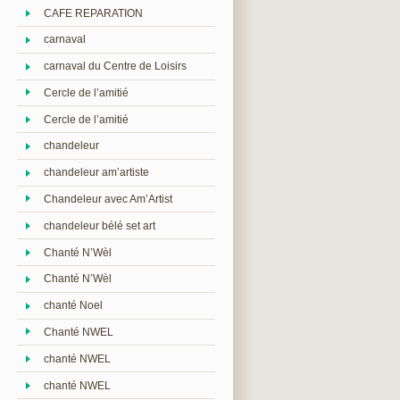
CAFE REPARATION
carnaval
carnaval du Centre de Loisirs
Cercle de l’amitié
Cercle de l’amitié
chandeleur
chandeleur am’artiste
Chandeleur avec Am’Artist
chandeleur bélé set art
Chanté N’Wèl
Chanté N’Wèl
chanté Noel
Chanté NWEL
chanté NWEL
chanté NWEL