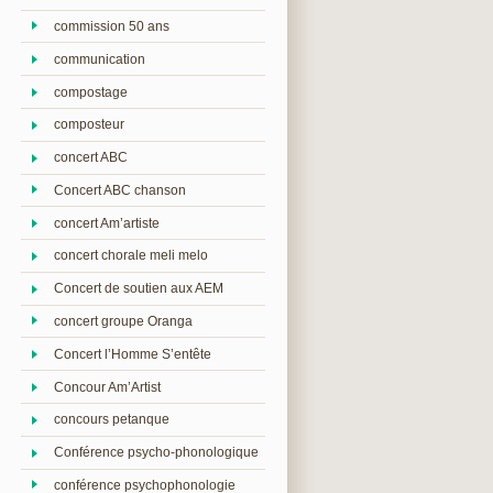
commission 50 ans
communication
compostage
composteur
concert ABC
Concert ABC chanson
concert Am’artiste
concert chorale meli melo
Concert de soutien aux AEM
concert groupe Oranga
Concert l’Homme S’entête
Concour Am’Artist
concours petanque
Conférence psycho-phonologique
conférence psychophonologie