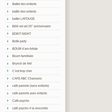
Battel des enfants
battle des enfants
battle LAFOUGE
Bélé set art 20° anniversaire
BOKIT NIGHT
Botik party
BOUM d’am Artiste
Boum familliale
Brunch de Nël
C’est trop cher
CAFE ABC Chansons
café parents (sans enfants)
café parents avec enfants
Café psycho
café psycho 4 la rencontre