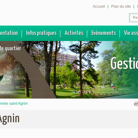
Accueil
Plan du site
sentation
Infos pratiques
Activités
Evènements
Vie as
de quartier
Gesti
nnée saint Agnin
Agnin