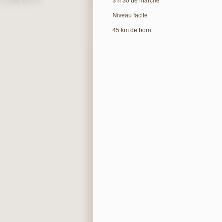
3 h 30 de marche
Niveau facile
45 km de born