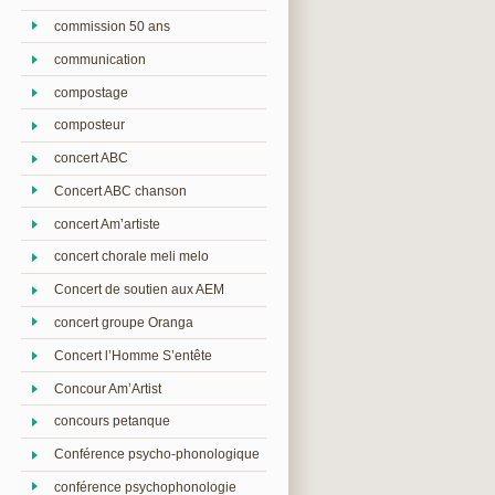
commission 50 ans
communication
compostage
composteur
concert ABC
Concert ABC chanson
concert Am’artiste
concert chorale meli melo
Concert de soutien aux AEM
concert groupe Oranga
Concert l’Homme S’entête
Concour Am’Artist
concours petanque
Conférence psycho-phonologique
conférence psychophonologie