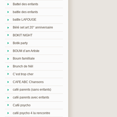
Battel des enfants
battle des enfants
battle LAFOUGE
Bélé set art 20° anniversaire
BOKIT NIGHT
Botik party
BOUM d’am Artiste
Boum familliale
Brunch de Nël
C’est trop cher
CAFE ABC Chansons
café parents (sans enfants)
café parents avec enfants
Café psycho
café psycho 4 la rencontre