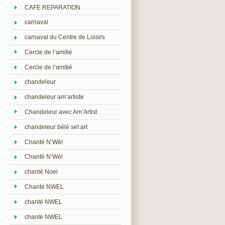
CAFE REPARATION
carnaval
carnaval du Centre de Loisirs
Cercle de l’amitié
Cercle de l’amitié
chandeleur
chandeleur am’artiste
Chandeleur avec Am’Artist
chandeleur bélé set art
Chanté N’Wèl
Chanté N’Wèl
chanté Noel
Chanté NWEL
chanté NWEL
chanté NWEL