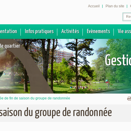
Accueil
Plan du site
sentation
Infos pratiques
Activités
Evènements
Vie as
de quartier
Gesti
ée de fin de saison du groupe de randonnée
 saison du groupe de randonnée