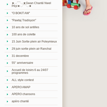
★·.·´¯`·.·★Gwan Chanté Nwel
Péyi★·.·´¯`·.·★
"O BOKIT AW"
"Pawtaj Tradisyon"
10 ans de sol antilles
100 ans de colette
15 Juin Sortie plein air Poleymieux
29 juin sortie plein air Ranchal
31 decembre
55° anniversaire
Accueil de loisirs 6 au 24/07
programmes
ALL style contest
APERO AMAP
APERO chansons
apéro chanté