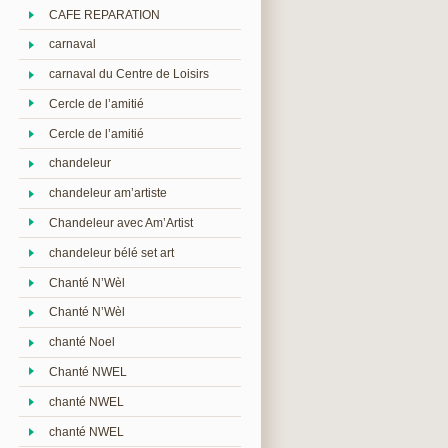
CAFE REPARATION
carnaval
carnaval du Centre de Loisirs
Cercle de l’amitié
Cercle de l’amitié
chandeleur
chandeleur am’artiste
Chandeleur avec Am’Artist
chandeleur bélé set art
Chanté N’Wèl
Chanté N’Wèl
chanté Noel
Chanté NWEL
chanté NWEL
chanté NWEL