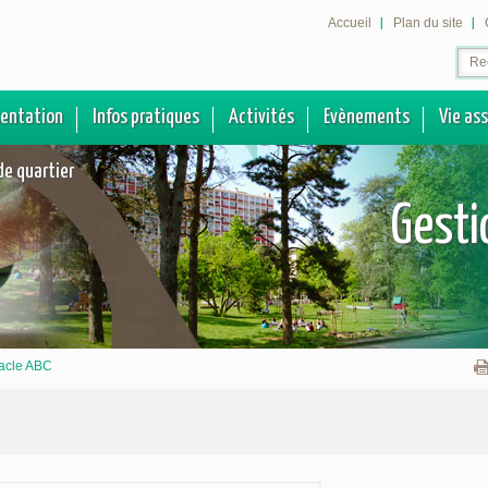
Accueil
Plan du site
sentation
Infos pratiques
Activités
Evènements
Vie as
de quartier
Gesti
acle ABC