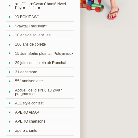
★·.·´¯`·.·★Gwan Chanté Nwel
Péyi★·.·´¯`·.·★
"O BOKIT AW"
"Pawtaj Tradisyon"
10 ans de sol antilles
100 ans de colette
15 Juin Sortie plein air Poleymieux
29 juin sortie plein air Ranchal
31 decembre
55° anniversaire
Accueil de loisirs 6 au 24/07
programmes
ALL style contest
APERO AMAP
APERO chansons
apéro chanté