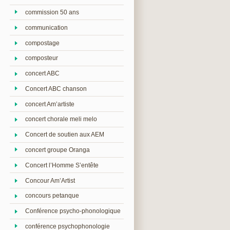
commission 50 ans
communication
compostage
composteur
concert ABC
Concert ABC chanson
concert Am’artiste
concert chorale meli melo
Concert de soutien aux AEM
concert groupe Oranga
Concert l’Homme S’entête
Concour Am’Artist
concours petanque
Conférence psycho-phonologique
conférence psychophonologie