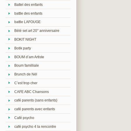
Battel des enfants
battle des enfants
battle LAFOUGE
Bélé set art 20° anniversaire
BOKIT NIGHT
Botik party
BOUM d’am Artiste
Boum familliale
Brunch de Nël
C’est trop cher
CAFE ABC Chansons
café parents (sans enfants)
café parents avec enfants
Café psycho
café psycho 4 la rencontre